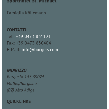
Sporthotel St. Michael
Famiglia Köllemann
CONTATTI
Tel.:
+39 0473 831121
Fax: +39 0473 830404
E-Mail:
info@burgeis.com
INDIRIZZO
Burgusio 147, 39024
Malles/Burgusio
(BZ) Alto Adige
QUICKLINKS