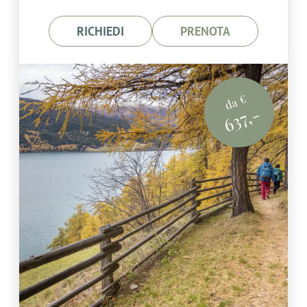
RICHIEDI
PRENOTA
da €
637,-