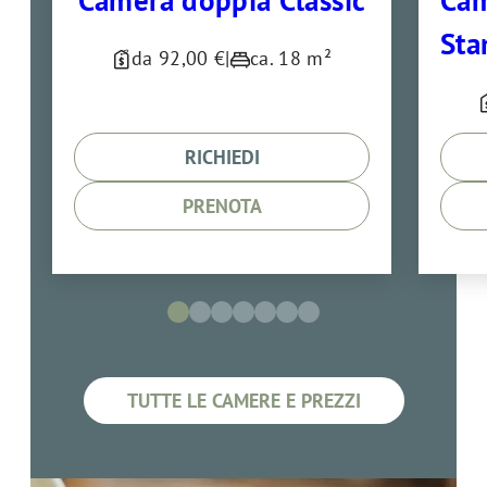
Camera doppia Classic
Cam
Sta
da 92,00 €
|
ca. 18 m²
RICHIEDI
PRENOTA
TUTTE LE CAMERE E PREZZI