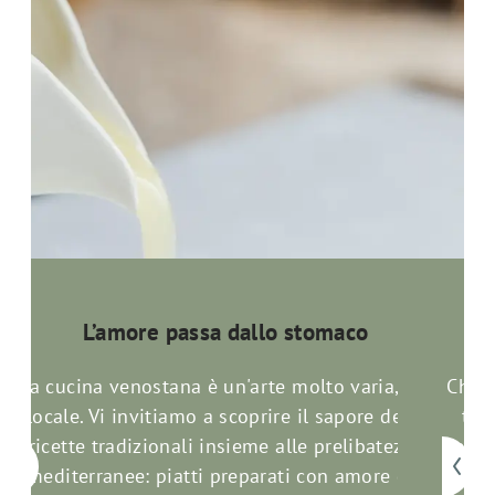
L’amore passa dallo stomaco
La cucina venostana è un'arte molto varia, ma
Che s
a
locale. Vi invitiamo a scoprire il sapore delle
tut
ricette tradizionali insieme alle prelibatezze
sempl
.
mediterranee: piatti preparati con amore dal
lo me