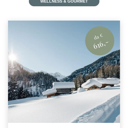
WELLNESS & GOURMET
da €
616,-