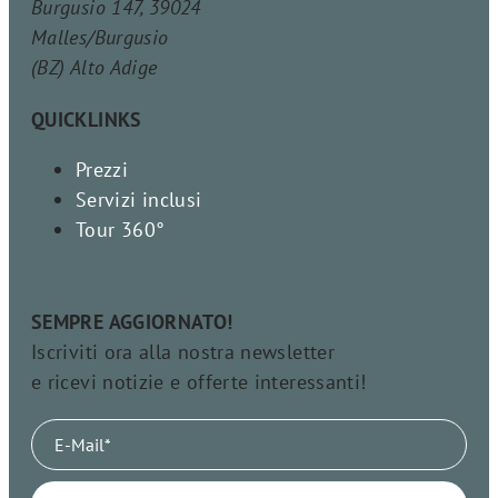
Burgusio 147, 39024
Malles/Burgusio
(BZ) Alto Adige
QUICKLINKS
Prezzi
Servizi inclusi
Tour 360°
SEMPRE AGGIORNATO!
Iscriviti ora alla nostra newsletter
e ricevi notizie e offerte interessanti!