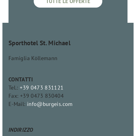
TUTTE LE OFFERTE
Sporthotel St. Michael
Famiglia Köllemann
CONTATTI
Tel.:
+39 0473 831121
Fax: +39 0473 830404
E-Mail:
info@burgeis.com
INDIRIZZO