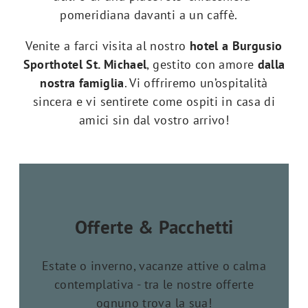
pomeridiana davanti a un caffè.
Venite a farci visita al nostro
hotel a Burgusio
Sporthotel St. Michael
, gestito con amore
dalla
nostra famiglia
. Vi offriremo un’ospitalità
sincera e vi sentirete come ospiti in casa di
amici sin dal vostro arrivo!
Offerte & Pacchetti
Estate o inverno, vacanze attive o calma
contemplativa - tra le nostre offerte
ognuno trova la sua!