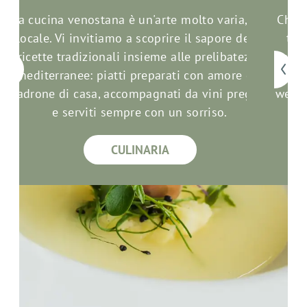
La cucina venostana è un'arte molto varia, ma
Che s
a
locale. Vi invitiamo a scoprire il sapore delle
tut
ricette tradizionali insieme alle prelibatezze
sempl
.
mediterranee: piatti preparati con amore dal
lo me
padrone di casa, accompagnati da vini pregiati
welln
e serviti sempre con un sorriso.
CULINARIA