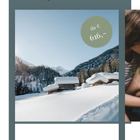
da €
616,-