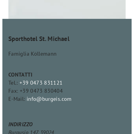
Sporthotel St. Michael
Famiglia Köllemann
CONTATTI
Tel.:
+39 0473 831121
Fax: +39 0473 830404
E-Mail:
info@burgeis.com
INDIRIZZO
Burgusio 147, 39024