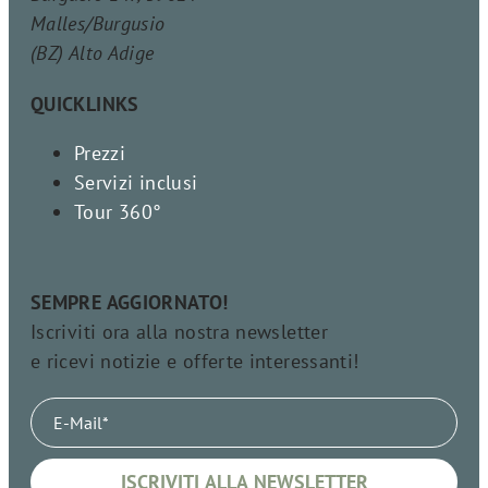
Malles/Burgusio
(BZ) Alto Adige
QUICKLINKS
Prezzi
Servizi inclusi
Tour 360°
SEMPRE AGGIORNATO!
Iscriviti ora alla nostra newsletter
e ricevi notizie e offerte interessanti!