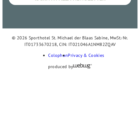
© 2026 Sporthotel St. Michael der Blaas Sabine, MwSt.-Nr.
IT01733670218, CIN: IT021046A1NM82ZQAV
Colophon
Privacy & Cookies
produced by