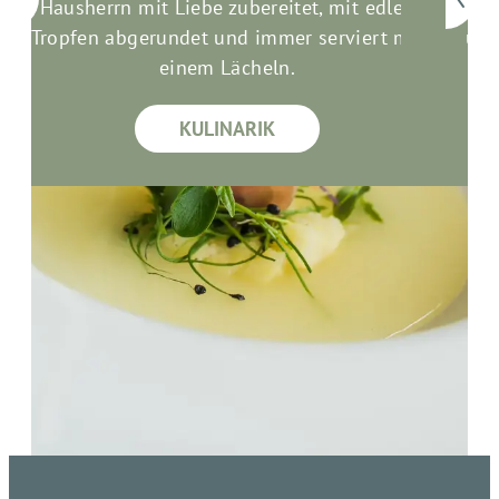
Hausherrn mit Liebe zubereitet, mit edlen
Si
Tropfen abgerundet und immer serviert mit
uns
einem Lächeln.
KULINARIK