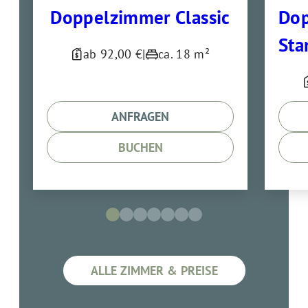
Doppelzimmer Classic
Do
Sta
ab 92,00 €
|
ca. 18 m²
ANFRAGEN
BUCHEN
ALLE ZIMMER & PREISE