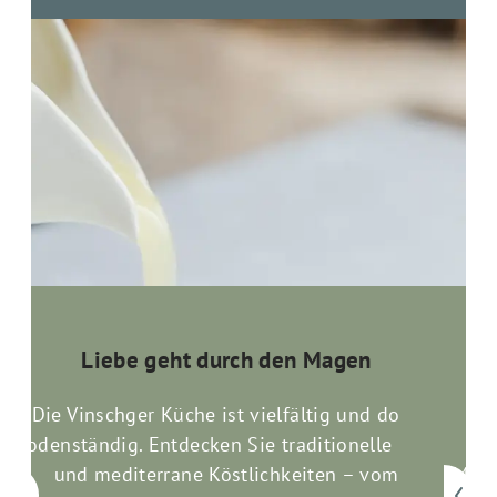
Liebe geht durch den Magen
Die Vinschger Küche ist vielfältig und doch
bodenständig. Entdecken Sie traditionelle Kost
an
und mediterrane Köstlichkeiten – vom
Mome