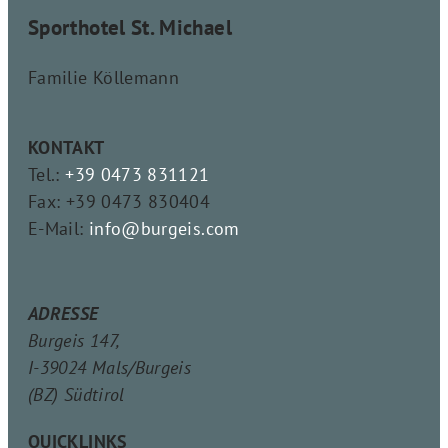
Sporthotel St. Michael
Familie Köllemann
KONTAKT
Tel.:
+39 0473 831121
Fax: +39 0473 830404
E-Mail:
info@burgeis.com
ADRESSE
Burgeis 147,
I-39024 Mals/Burgeis
(BZ) Südtirol
QUICKLINKS