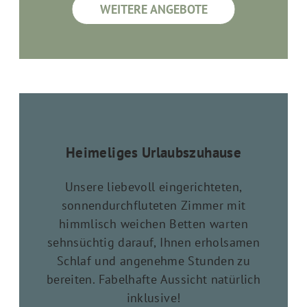
WEITERE ANGEBOTE
Heimeliges Urlaubszuhause
Unsere liebevoll eingerichteten,
sonnendurchfluteten Zimmer mit
himmlisch weichen Betten warten
sehnsüchtig darauf, Ihnen erholsamen
Schlaf und angenehme Stunden zu
bereiten. Fabelhafte Aussicht natürlich
inklusive!