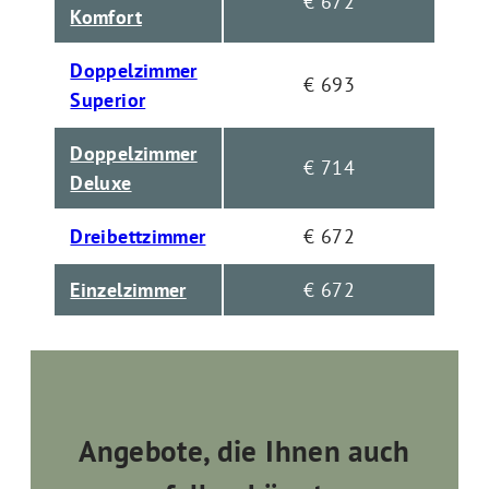
€ 672
Komfort
Doppelzimmer
€ 693
Superior
Doppelzimmer
€ 714
Deluxe
Dreibettzimmer
€ 672
Einzelzimmer
€ 672
Angebote, die Ihnen auch