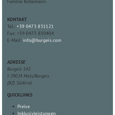
Familie Köllemann
KONTAKT
Tel.:
+39 0473 831121
Fax: +39 0473 830404
E-Mail:
info@burgeis.com
ADRESSE
Burgeis 147,
I-39024 Mals/Burgeis
(BZ) Südtirol
QUICKLINKS
Preise
Inklusivleistungen