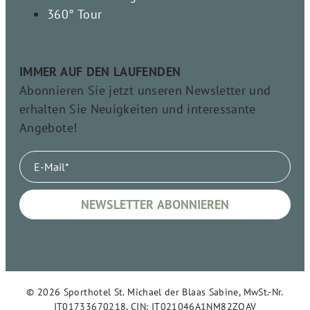
360° Tour
IMMER AUF DEN LAUFENDEN
Abonnieren Sie jetzt unseren Newsletter und
erhalten Sie Neuigkeiten und interessante
Angebote!
© 2026 Sporthotel St. Michael der Blaas Sabine, MwSt.-Nr.
IT01733670218, CIN: IT021046A1NM82ZQAV